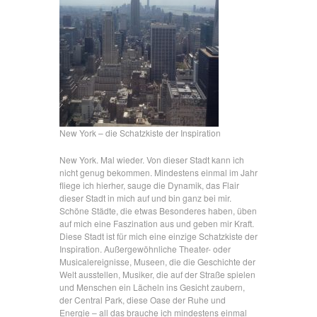
New York – die Schatzkiste der Inspiration
New York. Mal wieder. Von dieser Stadt kann ich
nicht genug bekommen. Mindestens einmal im Jahr
fliege ich hierher, sauge die Dynamik, das Flair
dieser Stadt in mich auf und bin ganz bei mir.
Schöne Städte, die etwas Besonderes haben, üben
auf mich eine Faszination aus und geben mir Kraft.
Diese Stadt ist für mich eine einzige Schatzkiste der
Inspiration. Außergewöhnliche Theater- oder
Musicalereignisse, Museen, die die Geschichte der
Welt ausstellen, Musiker, die auf der Straße spielen
und Menschen ein Lächeln ins Gesicht zaubern,
der Central Park, diese Oase der Ruhe und
Energie – all das brauche ich mindestens einmal