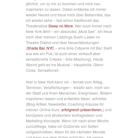
jährlich, um zu mir zu kommen und mich neu
inspirieren zu lassen. Dabei entdecke ich immer
wieder Neues und freue mich über Bekanntes, das
ich wieder sehe – fast schon traditionell das
Theaterstück
Sleep no More
. Wer auch immer nach
New York fährt – ein absolutes „Must See“. Ich freue
mich über meinen Lieblings-Sushi-Laden im
Theatre District und über Neuentdeckungen
(
Shade Bar, NYC
– eine tolle Crêperie mit Bar. Sieht
aus wie ein Pub, ist auch einer, verkauft aber
sensationelle Crêpes – tolle Mischung). Heute
Abend geht es ins Musical – Hauptrolle: Glenn
Close. Sensationell.
Hier in New York kann ich – fernab vom Alltag,
Terminen, Verpflichtungen – kreativ sein, mich von
der Stadt und ihren Menschen, Ereignissen, Bildern
inspirieren lassen und entwickle Ideen, schreibe
(Blog-Artikel, Newsletter, Coaching-Impulse für
meinen Online-Kurs „
erfolgreich präsentieren
„) und
konzipiere und strukturiere Vortragsideen und
Marketing-Konzepte. Wenn ich nach einer Woche
zurückfliege, habe ich Dutzende von Seiten
vollgeschrieben, Ideen für die nächsten Monate
und kann aus dem Vollen schöpfen. Ich nenne