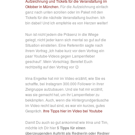
Aufzeichnung und Tickets für die Veranstaltung im
Oktober in München.
Für die Aufzeichnung einfach
ganz nach unten scrollen oder im Paket mit den
Tickets für die nächste Veranstaltung buchen. Ich
bin dabei! Und ich empfehle es von Herzen weiter!
Nun ist nicht jedem die Präsenz in die Wiege
gelegt, nicht jeder kann sich mental so gut auf die
Situation einstellen. Eine Referentin sagte nach
ihrem Vortrag „Ich habe kurz vor dem Vortrag ein
paar Youtube-Videos gegen Lampenfieber
geschaut“. Mein Vorschlag: Bereitet Euch
rechtzeitig auf den Vortrag vor 😉
Irina Engelke hat mir im Video erzählt, wie Sie es
schaffte, bei Instagram 300.000 Follower in ihrer
Zielgruppe aufzubauen. Und sie hat mir erzählt,
was sie gemacht hat, um ihr Lampenfieber zu
bekämpfen. Auch, wenn die Hintergrundgeräusche
im Video recht laut sind, es war ein kurzes, gutes
Gespräch.
Ihre Tipps hier im Video bei Youtube
Damit Du auch so gut ankommst wie Irina und Tim,
möchte ich Dir hier
5 Tipps für einen
überzeugenden Auftritt als Rednerin oder Redner