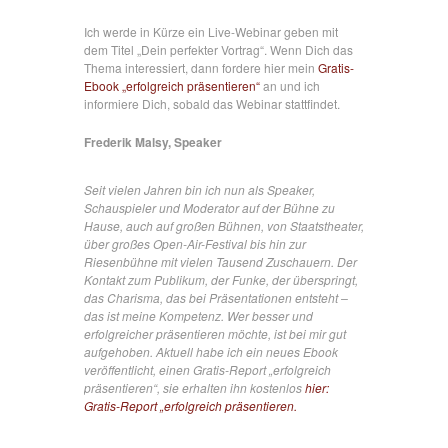
Ich werde in Kürze ein Live-Webinar geben mit
dem Titel „Dein perfekter Vortrag“. Wenn Dich das
Thema interessiert, dann fordere hier mein
Gratis-
Ebook „erfolgreich präsentieren“
an und ich
informiere Dich, sobald das Webinar stattfindet.
Frederik Malsy, Speaker
Seit vielen Jahren bin ich nun als Speaker,
Schauspieler und Moderator auf der Bühne zu
Hause, auch auf großen Bühnen, von Staatstheater,
über großes Open-Air-Festival bis hin zur
Riesenbühne mit vielen Tausend Zuschauern. Der
Kontakt zum Publikum, der Funke, der überspringt,
das Charisma, das bei Präsentationen entsteht –
das ist meine Kompetenz. Wer besser und
erfolgreicher präsentieren möchte, ist bei mir gut
aufgehoben. Aktuell habe ich ein neues Ebook
veröffentlicht, einen Gratis-Report „erfolgreich
präsentieren“, sie erhalten ihn kostenlos
hier:
Gratis-Report „erfolgreich präsentieren.