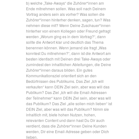
b) welche „Take-Aways“ die Zuhörer*innen am
Ende mitnehmen sollen. Was soll nach Deinem
Vortrag anders sein als vorher? Was sollen die
Zuhörer*innen hinterher denken, sagen, tun? Was
nehmen diese mit? Wenn Deine Zuschauer*innen
hinterher von einem Kollegen oder Freund gefragt
werden „Worum ging es in dem Vortrag?“, dann
sollte die Antwort klar und deutlich das Thema
benennen können. Wenn jemand sie fragt „Was
konntest Du mitnehmen?“, dann ist die Antwort am
besten identisch mit Deinen drei Take-Aways oder
zumindest den inhaltlichen Ableitungen, die Deine
Zuhörer*innen daraus bilden. Ein gutes
Kommunikationsziel orientiert sich an den
Bedürfnissen des Publikums. Das Ziel „Ich will
verkaufen“ kann DEIN Ziel sein, aber was will das
Publikum? Das Ziel „Ich will die Email-Adressen
der Teilnehmer“ kann DEIN Ziel sein, aber was will
das Publikum? Das Ziel „alle sollen mich lieben“ ist
DEIN Ziel, aber was will das Publikum? Nimm sie
inhaltlich mit, biete hohen Nutzen, hohen,
relevanten Content und dann hast Du Dir auch
verdient, dass die Zuhörer*innen Deine Kunden
werden, Dir eine Email-Adresse geben oder Dich
lieben.