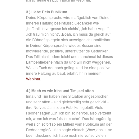
3.) Liebe Dein Publikum
Deine Körpersprache wird maßgeblich von Deiner
inneren Haltung beeinflusst. Gedanken wie
„hoffentlich vergesse ich nichts“, „ich habe Angst“,
„ich trau mich nicht“, „Boah, ich muss da gleich auf
die Bühne“ spiegeln sich unweigerlich unmittelbar
in Deiner Körpersprache wieder. Besser sind
motivierende, positive, unterstützende Gedanken.
Das fällt nicht jedem leicht und manchmal ist dieses
Lampenfieber einfach da und will nicht weggehen.
Wie es Euch dennoch gelingt und Ihr eine positive
innere Haltung aufbaut, erfahrt Ihr in meinem
Webinar
.
4.) Mach es wie Irina und Tim, sei offen
Irina und Tim haben ihre Situation angesprochen
und sehr offen – und gleichzeitig sehr geschickt –
ihre Nervosität mit dem Publikum geteilt. Viele
Redner sagen „Oh, ich bin so nervös, also verzeiht
mir, wenn ich was falsch mache“. Das ist ungünstig,
weil sich sofort so ein Mitleid vom Publikum auf den
Redner ergießt. Irina sagte einfach „Wow, das ist so
beeindruckend, ich habe noch nie vor so vielen