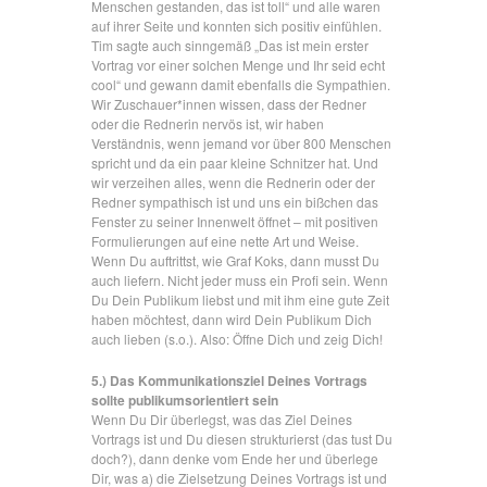
Menschen gestanden, das ist toll“ und alle waren
auf ihrer Seite und konnten sich positiv einfühlen.
Tim sagte auch sinngemäß „Das ist mein erster
Vortrag vor einer solchen Menge und Ihr seid echt
cool“ und gewann damit ebenfalls die Sympathien.
Wir Zuschauer*innen wissen, dass der Redner
oder die Rednerin nervös ist, wir haben
Verständnis, wenn jemand vor über 800 Menschen
spricht und da ein paar kleine Schnitzer hat. Und
wir verzeihen alles, wenn die Rednerin oder der
Redner sympathisch ist und uns ein bißchen das
Fenster zu seiner Innenwelt öffnet – mit positiven
Formulierungen auf eine nette Art und Weise.
Wenn Du auftrittst, wie Graf Koks, dann musst Du
auch liefern. Nicht jeder muss ein Profi sein. Wenn
Du Dein Publikum liebst und mit ihm eine gute Zeit
haben möchtest, dann wird Dein Publikum Dich
auch lieben (s.o.). Also: Öffne Dich und zeig Dich!
5.) Das Kommunikationsziel Deines Vortrags
sollte publikumsorientiert sein
Wenn Du Dir überlegst, was das Ziel Deines
Vortrags ist und Du diesen strukturierst (das tust Du
doch?), dann denke vom Ende her und überlege
Dir, was a) die Zielsetzung Deines Vortrags ist und