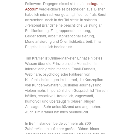
Followern. Dagegen nimmt sich mein
Instagram-
Account
vergleichsweise bescheiden aus. Bisher
habe ich mich schwer getan, „Influencer“ als Beruf
anzusehen, doch in der Tat steckt in solchen
„Personal Brands“ eine beachtliche Leistung an
Positionierung, Zielgruppenorientierung,
Leidenschaft, Arbeit, Konzeptionalisierung,
Monetarisierung und Öffentlichkeitsarbeit. Irina
Engelke hat mich beeindruckt.
Tim Kramer ist Online-Marketer. Er hat ein tiefes
Wissen über die Prinzipien, die Menschen im
Internet erfolgreich machen. Email-Funnels,
Webinare, psychologische Faktoren von
Kaufentscheidungen im Internet, die Konzeption
von Kunden-Avataren, Customer Journeys und
vielem mehr. Im persönlichen Gespräch ist Tim sehr
höflich, respektvoll, freundlich, zugewandt,
humorvoll und überzeugt mit klaren, klugen
Aussagen. Sehr unterstützend und angenehm.
Auch Tim Kramer hat mich beeindruckt.
In Berlin standen beide vor mehr als 800
Zuhörer*innen auf einer großen Bühne. Irinas
Arbeit findet vor einer Kamera und online statt, im