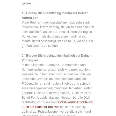
geben
:
1.) Bereite Dich rechtzeitig mental auf Deinen
Auftritt vor
Viele Redner*innen beschäftigen sich sehr stark
inhaltlich mit ihrem Vortrag, stellen sich aber mental
nicht auf die Situation ein. Irina ist ihren Vortrag im
Vorfeld mehrmals durchgegangen und hat sich
mental damit beschäftigt, was es heißt, vor so einer
großen Gruppe zu stehen
2.) Bereite Dich rechtzeitig inhaltlich auf Deinen
Vortrag vor
In den Flughafen-Lounges, Bahnabteilen und
Konferenzräumen dieser Welt wird prokrastiniert,
was das Zeug hält. Hier noch schnell ne Folie, da
noch eine Graphik, da noch ein paar Tabellen.
Präsentationen sind heute oft lieblos und schnell
zusammengezimmert, manchmal fehlerhaft, selten
geprobt. Und: Sehr oft vorgelesen, Bullet-Point für
Bullet-Point. Leute, das geht besser, bereite Dich
rechtzeitig vor. In meinem
Gratis-Webinar stelle ich
Euch ein Hammer-Tool vor
, mit dem Ihr künftig
optimal auf Präsentationen vorbereitet seid – und
ich schenke es Euch auch im Webinar.