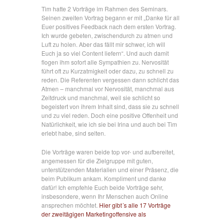
Tim hatte 2 Vorträge im Rahmen des Seminars.
Seinen zweiten Vortrag begann er mit „Danke für all
Euer positives Feedback nach dem ersten Vortrag.
Ich wurde gebeten, zwischendurch zu atmen und
Luft zu holen. Aber das fällt mir schwer, ich will
Euch ja so viel Content liefern“. Und auch damit
flogen ihm sofort alle Sympathien zu. Nervosität
führt oft zu Kurzatmigkeit oder dazu, zu schnell zu
reden. Die Referenten vergessen dann schlicht das
Atmen – manchmal vor Nervosität, manchmal aus
Zeitdruck und manchmal, weil sie schlicht so
begeistert von ihrem Inhalt sind, dass sie zu schnell
und zu viel reden. Doch eine positive Offenheit und
Natürlichkeit, wie ich sie bei Irina und auch bei Tim
erlebt habe, sind selten.
Die Vorträge waren beide top vor- und aufbereitet,
angemessen für die Zielgruppe mit guten,
unterstützenden Materialien und einer Präsenz, die
beim Publikum ankam. Kompliment und danke
dafür! Ich empfehle Euch beide Vorträge sehr,
insbesondere, wenn Ihr Menschen auch Online
ansprechen möchtet.
Hier gibt´s alle 17 Vorträge
der zweitägigen Marketingoffensive als