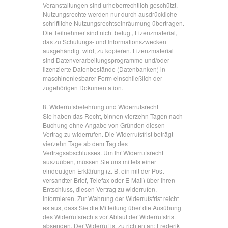
Veranstaltungen sind urheberrechtlich geschützt.
Nutzungsrechte werden nur durch ausdrückliche
schriftliche Nutzungsrechtseinräumung übertragen.
Die Teilnehmer sind nicht befugt, Lizenzmaterial,
das zu Schulungs- und Informationszwecken
ausgehändigt wird, zu kopieren. Lizenzmaterial
sind Datenverarbeitungsprogramme und/oder
lizenzierte Datenbestände (Datenbanken) in
maschinenlesbarer Form einschließlich der
zugehörigen Dokumentation.
8. Widerrufsbelehrung und Widerrufsrecht
Sie haben das Recht, binnen vierzehn Tagen nach
Buchung ohne Angabe von Gründen diesen
Vertrag zu widerrufen. Die Widerrufsfrist beträgt
vierzehn Tage ab dem Tag des
Vertragsabschlusses. Um Ihr Widerrufsrecht
auszuüben, müssen Sie uns mittels einer
eindeutigen Erklärung (z. B. ein mit der Post
versandter Brief, Telefax oder E-Mail) über Ihren
Entschluss, diesen Vertrag zu widerrufen,
informieren. Zur Wahrung der Widerrufsfrist reicht
es aus, dass Sie die Mitteilung über die Ausübung
des Widerrufsrechts vor Ablauf der Widerrufsfrist
absenden. Der Widerruf ist zu richten an: Frederik