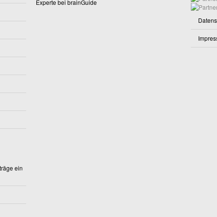
Datens
Impre
träge ein