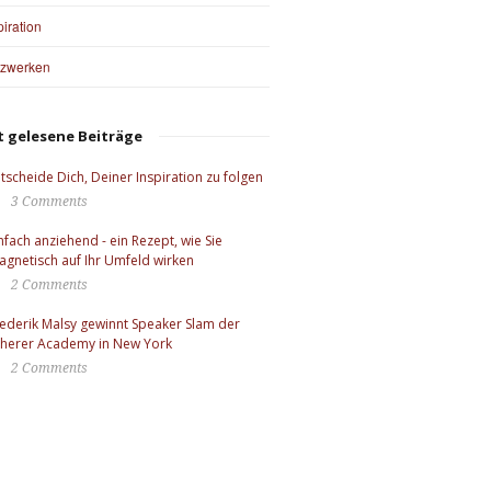
piration
tzwerken
t gelesene Beiträge
tscheide Dich, Deiner Inspiration zu folgen
3 Comments
nfach anziehend - ein Rezept, wie Sie
gnetisch auf Ihr Umfeld wirken
2 Comments
ederik Malsy gewinnt Speaker Slam der
cherer Academy in New York
2 Comments