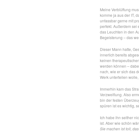
Meine Verblüffung mus
komme ja aus der IT, 
unfassbar gerne mit pr
perfekt. Außerdem sei 
das Leuchten in den Au
Begeisterung – das wer
Dieser Mann hatte, Ges
innerlich bereits abge
keinen therapeutischen
werden können – dabei 
nach, wie er sich das d
Werk unterteilen wolle
Immerhin kam das Strah
Verzweiflung. Also ermut
bin der festen Überzeu
spüren ist es wichtig, 
Ich habe ihn seither n
ist. Aber wie schön wä
Sie machen ist toll, da