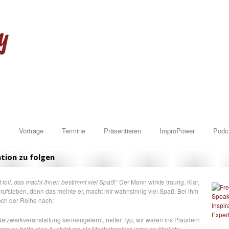
l
Vorträge
Termine
Präsentieren
ImproPower
Podc
ation zu folgen
 toll, das macht Ihnen bestimmt viel Spaß
!“ Der Mann wirkte traurig. Klar,
erufsleben, denn das meinte er, macht mir wahnsinnig viel Spaß. Bei ihm
och der Reihe nach:
 Netzwerkveranstaltung kennengelernt, netter Typ, wir waren ins Plaudern
r er, hatte eine Ausbildung als Mechatroniker (oder so ähnlich)