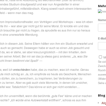
endes Studium draufgesetzt und war nun Angestellter in einer
Mehr
inhabergeführt, mittelständisch. Klang soweit nach einem interessanten
feld – wenn man das mag.
Name
vom Improvisationstheater, von Vorträgen und Workshops – was ich eben
te ihn – war aber gar nicht gut für seine Moral. Er knickte ein und das
Ich brauchte gar nicht zu fragen, da sprudelte es aus ihm nur so heraus
m eine unerwartete Wendung.
E-Mail
cklich in diesem Job. Seine Eltern hätten von ihm ein Studium erwartet und
auch so gemacht. Deswegen habe er auch so einen Job gesucht und
 da, wo er stehe, sei aber kreuzunglücklich – mit den Inhalten, dem
n seiner Arbeit. Bei mir sei das ja etwas ganz anderes: „
Ja, was Sie
Mi
acht ihnen bestimmt viel Spaß
!“ —
Sie si
Zwecke
rs, weil ich
habe, das zu machen, was ich mache. Genau
entschieden
Rückfr
aute mich schräg an. Ja, ich empfinde es heute als Geschenk, Menschen
auswer
dürfen, sie zu bereichern, zu inspirieren, bei Veränderungen zu
(Wider
n zu lernen. Aber es gab auch viele Momente, in denen ich unsicher,
Siehe 
eifel war. Tatsächlich? Das könne er sich gar nicht vorstellen…
Blog
ich ihn unvermittelt, wenn die berühmte „gute Fee“ käme und er machen
nschte? „
Ich würde eine Autowerkstatt eröffnen
!“, schoss es aus ihm
All