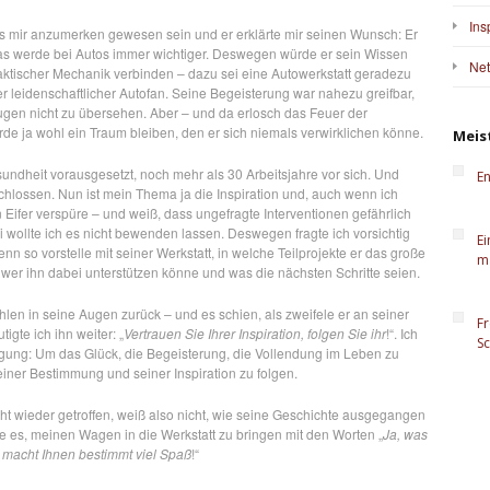
Ins
s mir anzumerken gewesen sein und er erklärte mir seinen Wunsch: Er
das werde bei Autos immer wichtiger. Deswegen würde er sein Wissen
Ne
aktischer Mechanik verbinden – dazu sei eine Autowerkstatt geradezu
er leidenschaftlicher Autofan. Seine Begeisterung war nahezu greifbar,
gen nicht zu übersehen. Aber – und da erlosch das Feuer der
de ja wohl ein Traum bleiben, den er sich niemals verwirklichen könne.
Meis
undheit vorausgesetzt, noch mehr als 30 Arbeitsjahre vor sich. Und
En
schlossen. Nun ist mein Thema ja die Inspiration und, auch wenn ich
 Eifer verspüre – und weiß, dass ungefragte Interventionen gefährlich
wollte ich es nicht bewenden lassen. Deswegen fragte ich vorsichtig
Ei
enn so vorstelle mit seiner Werkstatt, in welche Teilprojekte er das große
ma
, wer ihn dabei unterstützen könne und was die nächsten Schritte seien.
len in seine Augen zurück – und es schien, als zweifele er an seiner
Fr
igte ich ihn weiter: „
Vertrauen Sie Ihrer Inspiration, folgen Sie ihr
!“. Ich
S
gung: Um das Glück, die Begeisterung, die Vollendung im Leben zu
seiner Bestimmung und seiner Inspiration zu folgen.
icht wieder getroffen, weiß also nicht, wie seine Geschichte ausgegangen
re es, meinen Wagen in die Werkstatt zu bringen mit den Worten „
Ja, was
s macht Ihnen bestimmt viel Spaß
!“