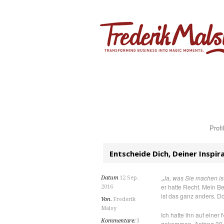
Profi
Entscheide Dich, Deiner Inspir
„
Ja, was Sie machen ist
Datum
12 Sep.
er hatte Recht. Mein B
2016
ist das ganz anders. D
Von.
Frederik
Malsy
Ich hatte ihn auf einer
Kommentare:
3
gekommen. Anfang 30 wa