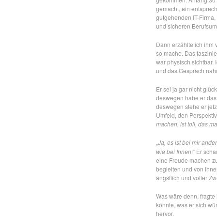
gemacht, ein entsprech
gutgehenden IT-Firma, 
und sicheren Berufsum
Dann erzählte ich ihm 
so mache. Das faszinier
war physisch sichtbar. 
und das Gespräch nah
Er sei ja gar nicht glü
deswegen habe er das 
deswegen stehe er jetzt
Umfeld, den Perspektive
machen, ist toll, das m
„
Ja, es ist bei mir ande
wie bei Ihnen
!“ Er sch
eine Freude machen zu 
begleiten und von ihne
ängstlich und voller Zw
Was wäre denn, fragte 
könnte, was er sich wü
hervor.