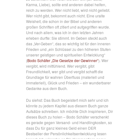
Karma, Liebe), sollte erst anderen dabei helfen,
reich zu werden. Wer nicht liebt, wird nicht geliebt.
Wer nicht gibt, bekommt auch nicht. Eine uralte
Weisheit, die schon in der Bibel und anderen
großen Schriften oft zitiert und aufgegriffen wurde.
Und nach allem, was ich in den letzten Jahren
erleben durfte: Sie stimmt. Im Geben steckt auch
das „Ver-Geben“, das so wichtig ist für den inneren
Frieden und „ein Schlüssel zu den höheren Stufen
unserer geistigen und spirituellen Entwicklung“
(
Bodo Schäfer „Die Gesetze der Gewinner“
). Wer
vergibt, wird mitfühlend. Wer vergibt, gibt
Freundlichkeit, wer gibt und vergibt schafft die
Grundlage für wahren Überfluss (materiell und
immateriell), Glück und Frieden – ein wunderbarer
Gedanke aus dem Buch.
Du siehst: Das Buch begeistert mich sehr und ich
könnte zu jedem Kapitel aus diesem Buch ganze
Aufsätze schreiben. Ich möchte Dich inspirieren, Dir
dieses Buch zu holen – Bodo Schäfer verschenkt
es gerade gegen Versand- und Handlingkosten, so
dass Du für ganz kleines Geld einen DER
Bestseller der Persönlichkeitsentwicklung lesen