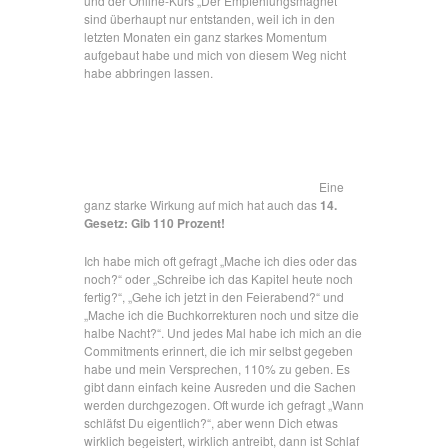
und der Online-Kurs „Der Empfehlungsmagnet“
sind überhaupt nur entstanden, weil ich in den
letzten Monaten ein ganz starkes Momentum
aufgebaut habe und mich von diesem Weg nicht
habe abbringen lassen.
Eine
ganz starke Wirkung auf mich hat auch das
14.
Gesetz: Gib 110 Prozent!
Ich habe mich oft gefragt „Mache ich dies oder das
noch?“ oder „Schreibe ich das Kapitel heute noch
fertig?“, „Gehe ich jetzt in den Feierabend?“ und
„Mache ich die Buchkorrekturen noch und sitze die
halbe Nacht?“. Und jedes Mal habe ich mich an die
Commitments erinnert, die ich mir selbst gegeben
habe und mein Versprechen, 110% zu geben. Es
gibt dann einfach keine Ausreden und die Sachen
werden durchgezogen. Oft wurde ich gefragt „Wann
schläfst Du eigentlich?“, aber wenn Dich etwas
wirklich begeistert, wirklich antreibt, dann ist Schlaf