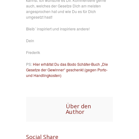
kannst. Ich wünsche es Dir. Kommentiere gerne
auch, welches der Gesetze Dich am meisten
angesprochen hat und wie Du es für Dich
umgesetzt hast!
Bleib´ inspiriert und inspiriere andere!
Dein
Frederik
PS:
Hier erhältst Du das Bodo Schäfer-Buch „Die
Gesetze der Gewinner“ geschenkt (gegen Porto-
und Handlingkosten)
Über den
Author
Social Share