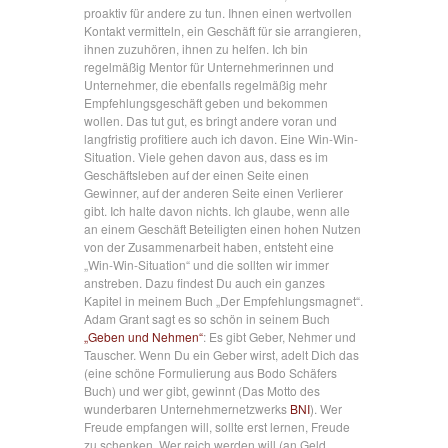
proaktiv für andere zu tun. Ihnen einen wertvollen
Kontakt vermitteln, ein Geschäft für sie arrangieren,
ihnen zuzuhören, ihnen zu helfen. Ich bin
regelmäßig Mentor für Unternehmerinnen und
Unternehmer, die ebenfalls regelmäßig mehr
Empfehlungsgeschäft geben und bekommen
wollen. Das tut gut, es bringt andere voran und
langfristig profitiere auch ich davon. Eine Win-Win-
Situation. Viele gehen davon aus, dass es im
Geschäftsleben auf der einen Seite einen
Gewinner, auf der anderen Seite einen Verlierer
gibt. Ich halte davon nichts. Ich glaube, wenn alle
an einem Geschäft Beteiligten einen hohen Nutzen
von der Zusammenarbeit haben, entsteht eine
„Win-Win-Situation“ und die sollten wir immer
anstreben. Dazu findest Du auch ein ganzes
Kapitel in meinem Buch „Der Empfehlungsmagnet“.
Adam Grant sagt es so schön in seinem Buch
„Geben und Nehmen“
: Es gibt Geber, Nehmer und
Tauscher. Wenn Du ein Geber wirst, adelt Dich das
(eine schöne Formulierung aus Bodo Schäfers
Buch) und wer gibt, gewinnt (Das Motto des
wunderbaren Unternehmernetzwerks
BNI
). Wer
Freude empfangen will, sollte erst lernen, Freude
zu schenken. Wer reich werden will (an Geld,