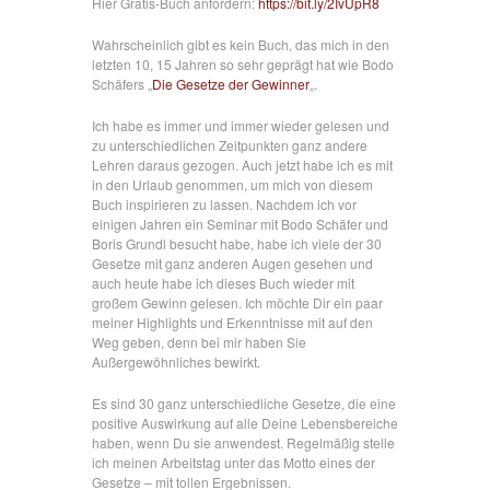
Hier Gratis-Buch anfordern:
https://bit.ly/2IvUpR8
Wahrscheinlich gibt es kein Buch, das mich in den
letzten 10, 15 Jahren so sehr geprägt hat wie Bodo
Schäfers „
Die Gesetze der Gewinner
„.
Ich habe es immer und immer wieder gelesen und
zu unterschiedlichen Zeitpunkten ganz andere
Lehren daraus gezogen. Auch jetzt habe ich es mit
in den Urlaub genommen, um mich von diesem
Buch inspirieren zu lassen. Nachdem ich vor
einigen Jahren ein Seminar mit Bodo Schäfer und
Boris Grundl besucht habe, habe ich viele der 30
Gesetze mit ganz anderen Augen gesehen und
auch heute habe ich dieses Buch wieder mit
großem Gewinn gelesen. Ich möchte Dir ein paar
meiner Highlights und Erkenntnisse mit auf den
Weg geben, denn bei mir haben Sie
Außergewöhnliches bewirkt.
Es sind 30 ganz unterschiedliche Gesetze, die eine
positive Auswirkung auf alle Deine Lebensbereiche
haben, wenn Du sie anwendest. Regelmäßig stelle
ich meinen Arbeitstag unter das Motto eines der
Gesetze – mit tollen Ergebnissen.